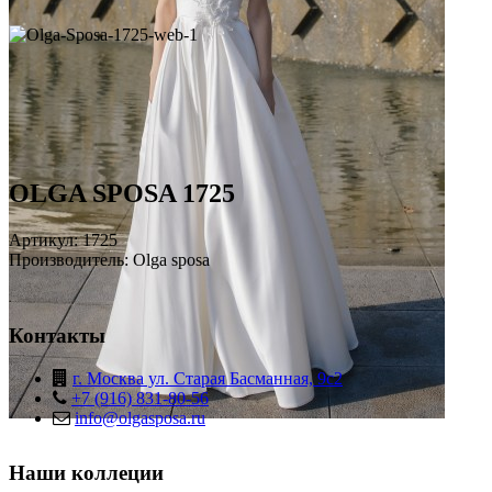
OLGA SPOSA 1725
Артикул: 1725
Производитель: Olga sposa
Контакты
г. Москва ул. Старая Басманная, 9с2
+7 (916) 831-80-56
info@olgasposa.ru
Наши коллеции