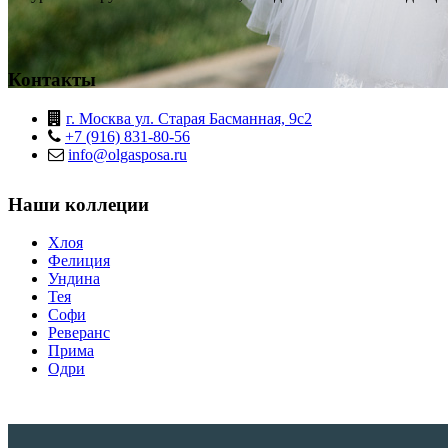
Контакты
г. Москва ул. Старая Басманная, 9с2
+7 (916) 831-80-56
info@olgasposa.ru
Наши коллеции
Хлоя
Фелиция
Ундина
Тея
Софи
Реверанс
Прима
Одри