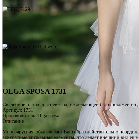
OLGA SPOSA 1731
Свадебное платье для невесты, не желающей быть похожей на 
Артикул: 1731
Производитель: Olga sposa
Описание
Многоярусная юбка сделает Ваш образ действительно неорди
аккуратные кружевные элементы, что делает внешний вид еще 