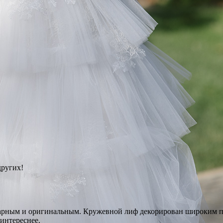
других!
нарным и оригинальным. Кружевной лиф декорирован широким 
интереснее.